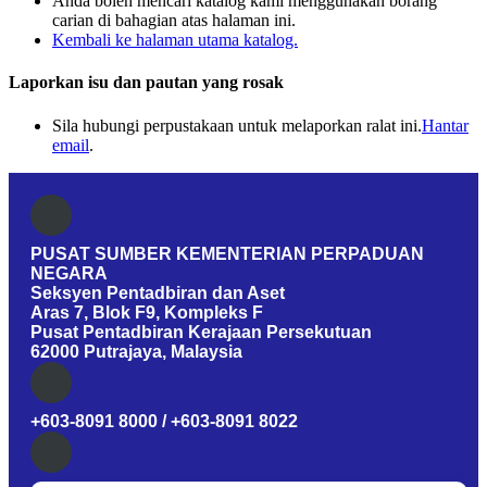
Anda boleh mencari katalog kami menggunakan borang
carian di bahagian atas halaman ini.
Kembali ke halaman utama katalog.
Laporkan isu dan pautan yang rosak
Sila hubungi perpustakaan untuk melaporkan ralat ini.
Hantar
email
.
PUSAT SUMBER KEMENTERIAN PERPADUAN
NEGARA
Seksyen Pentadbiran dan Aset
Aras 7, Blok F9, Kompleks F
Pusat Pentadbiran Kerajaan Persekutuan
62000 Putrajaya, Malaysia
+603-8091 8000 / +603-8091 8022