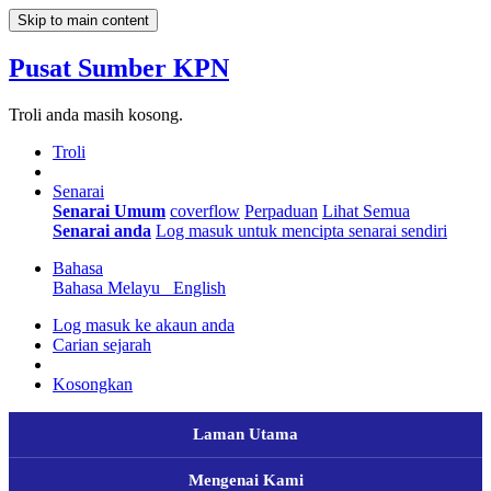
Skip to main content
Pusat Sumber KPN
Troli anda masih kosong.
Troli
Senarai
Senarai Umum
coverflow
Perpaduan
Lihat Semua
Senarai anda
Log masuk untuk mencipta senarai sendiri
Bahasa
Bahasa Melayu
English
Log masuk ke akaun anda
Carian sejarah
Kosongkan
Laman Utama
Mengenai Kami