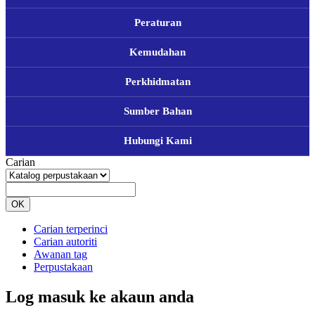
Peraturan
Kemudahan
Perkhidmatan
Sumber Bahan
Hubungi Kami
Carian
OK
Carian terperinci
Carian autoriti
Awanan tag
Perpustakaan
Log masuk ke akaun anda