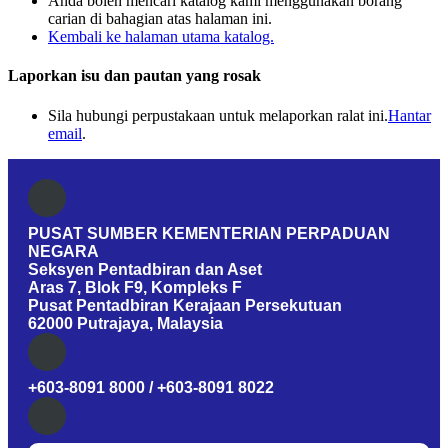
Anda boleh mencari katalog kami menggunakan borang
carian di bahagian atas halaman ini.
Kembali ke halaman utama katalog.
Laporkan isu dan pautan yang rosak
Sila hubungi perpustakaan untuk melaporkan ralat ini.
Hantar
email
.
PUSAT SUMBER KEMENTERIAN PERPADUAN
NEGARA
Seksyen Pentadbiran dan Aset
Aras 7, Blok F9, Kompleks F
Pusat Pentadbiran Kerajaan Persekutuan
62000 Putrajaya, Malaysia
+603-8091 8000 / +603-8091 8022