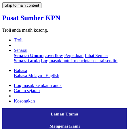
Skip to main content
Pusat Sumber KPN
Troli anda masih kosong.
Troli
Senarai
Senarai Umum
coverflow
Perpaduan
Lihat Semua
Senarai anda
Log masuk untuk mencipta senarai sendiri
Bahasa
Bahasa Melayu
English
Log masuk ke akaun anda
Carian sejarah
Kosongkan
Laman Utama
Mengenai Kami