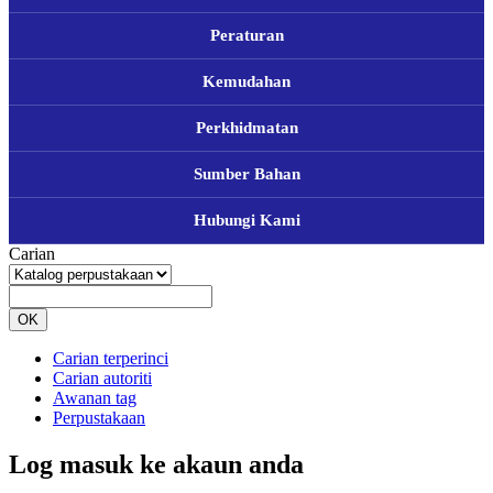
Peraturan
Kemudahan
Perkhidmatan
Sumber Bahan
Hubungi Kami
Carian
OK
Carian terperinci
Carian autoriti
Awanan tag
Perpustakaan
Log masuk ke akaun anda