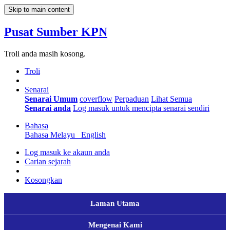
Skip to main content
Pusat Sumber KPN
Troli anda masih kosong.
Troli
Senarai
Senarai Umum
coverflow
Perpaduan
Lihat Semua
Senarai anda
Log masuk untuk mencipta senarai sendiri
Bahasa
Bahasa Melayu
English
Log masuk ke akaun anda
Carian sejarah
Kosongkan
Laman Utama
Mengenai Kami