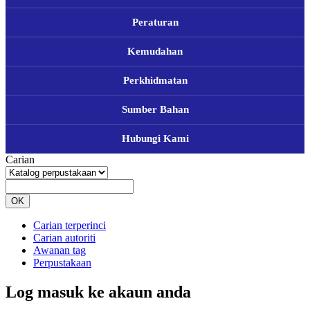
Peraturan
Kemudahan
Perkhidmatan
Sumber Bahan
Hubungi Kami
Carian
OK
Carian terperinci
Carian autoriti
Awanan tag
Perpustakaan
Log masuk ke akaun anda