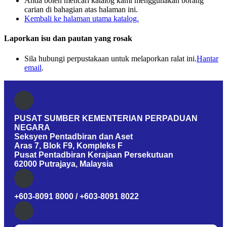
Anda boleh mencari katalog kami menggunakan borang
carian di bahagian atas halaman ini.
Kembali ke halaman utama katalog.
Laporkan isu dan pautan yang rosak
Sila hubungi perpustakaan untuk melaporkan ralat ini.
Hantar
email
.
PUSAT SUMBER KEMENTERIAN PERPADUAN
NEGARA
Seksyen Pentadbiran dan Aset
Aras 7, Blok F9, Kompleks F
Pusat Pentadbiran Kerajaan Persekutuan
62000 Putrajaya, Malaysia
+603-8091 8000 / +603-8091 8022