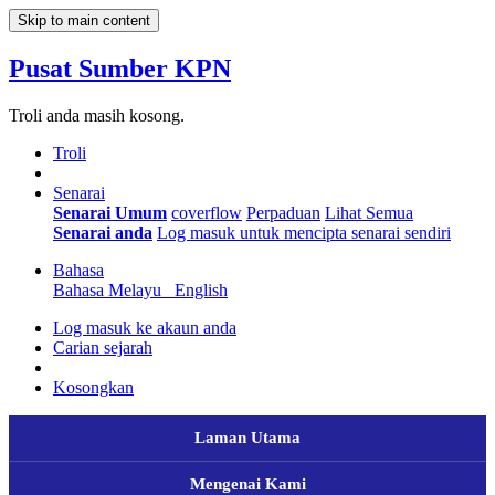
Skip to main content
Pusat Sumber KPN
Troli anda masih kosong.
Troli
Senarai
Senarai Umum
coverflow
Perpaduan
Lihat Semua
Senarai anda
Log masuk untuk mencipta senarai sendiri
Bahasa
Bahasa Melayu
English
Log masuk ke akaun anda
Carian sejarah
Kosongkan
Laman Utama
Mengenai Kami