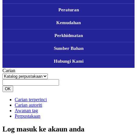
Peraturan
Kemudahan
Perkhidmatan
Sumber Bahan
Hubungi Kami
Carian
OK
Carian terperinci
Carian autoriti
Awanan tag
Perpustakaan
Log masuk ke akaun anda