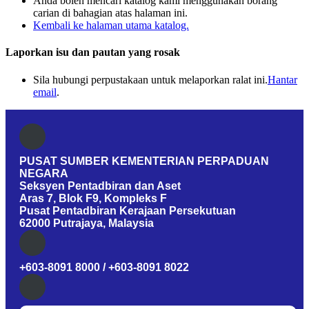
Anda boleh mencari katalog kami menggunakan borang
carian di bahagian atas halaman ini.
Kembali ke halaman utama katalog.
Laporkan isu dan pautan yang rosak
Sila hubungi perpustakaan untuk melaporkan ralat ini.
Hantar
email
.
PUSAT SUMBER KEMENTERIAN PERPADUAN
NEGARA
Seksyen Pentadbiran dan Aset
Aras 7, Blok F9, Kompleks F
Pusat Pentadbiran Kerajaan Persekutuan
62000 Putrajaya, Malaysia
+603-8091 8000 / +603-8091 8022