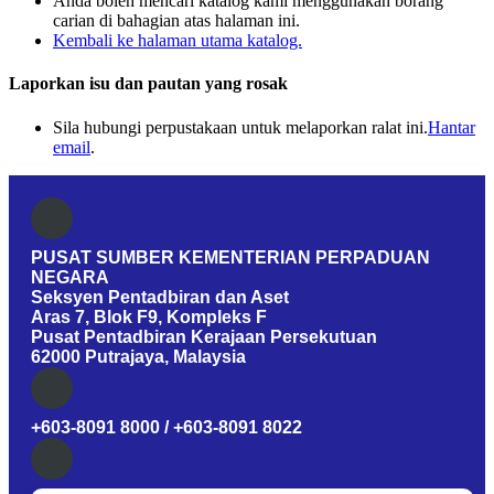
Anda boleh mencari katalog kami menggunakan borang
carian di bahagian atas halaman ini.
Kembali ke halaman utama katalog.
Laporkan isu dan pautan yang rosak
Sila hubungi perpustakaan untuk melaporkan ralat ini.
Hantar
email
.
PUSAT SUMBER KEMENTERIAN PERPADUAN
NEGARA
Seksyen Pentadbiran dan Aset
Aras 7, Blok F9, Kompleks F
Pusat Pentadbiran Kerajaan Persekutuan
62000 Putrajaya, Malaysia
+603-8091 8000 / +603-8091 8022