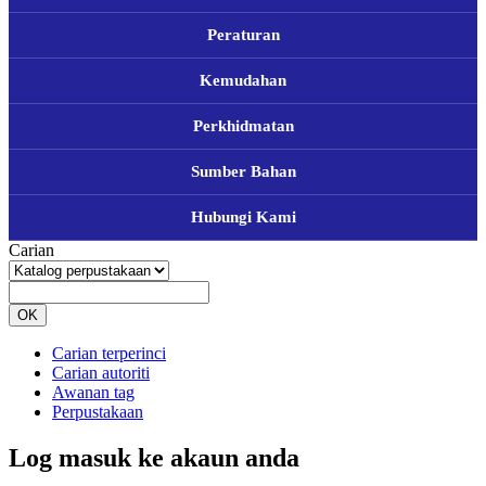
Peraturan
Kemudahan
Perkhidmatan
Sumber Bahan
Hubungi Kami
Carian
OK
Carian terperinci
Carian autoriti
Awanan tag
Perpustakaan
Log masuk ke akaun anda