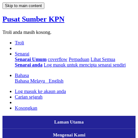
Skip to main content
Pusat Sumber KPN
Troli anda masih kosong.
Troli
Senarai
Senarai Umum
coverflow
Perpaduan
Lihat Semua
Senarai anda
Log masuk untuk mencipta senarai sendiri
Bahasa
Bahasa Melayu
English
Log masuk ke akaun anda
Carian sejarah
Kosongkan
Laman Utama
Mengenai Kami