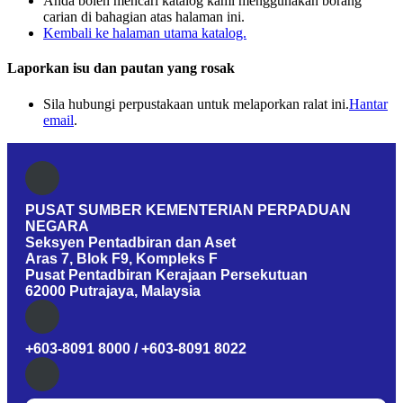
Anda boleh mencari katalog kami menggunakan borang
carian di bahagian atas halaman ini.
Kembali ke halaman utama katalog.
Laporkan isu dan pautan yang rosak
Sila hubungi perpustakaan untuk melaporkan ralat ini.
Hantar
email
.
PUSAT SUMBER KEMENTERIAN PERPADUAN
NEGARA
Seksyen Pentadbiran dan Aset
Aras 7, Blok F9, Kompleks F
Pusat Pentadbiran Kerajaan Persekutuan
62000 Putrajaya, Malaysia
+603-8091 8000 / +603-8091 8022