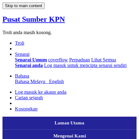
Skip to main content
Pusat Sumber KPN
Troli anda masih kosong.
Troli
Senarai
Senarai Umum
coverflow
Perpaduan
Lihat Semua
Senarai anda
Log masuk untuk mencipta senarai sendiri
Bahasa
Bahasa Melayu
English
Log masuk ke akaun anda
Carian sejarah
Kosongkan
Laman Utama
Mengenai Kami