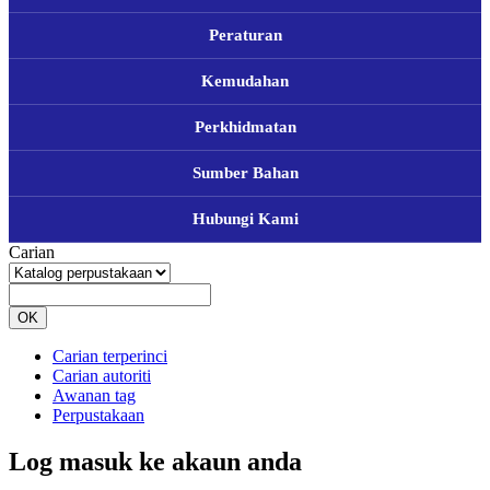
Peraturan
Kemudahan
Perkhidmatan
Sumber Bahan
Hubungi Kami
Carian
OK
Carian terperinci
Carian autoriti
Awanan tag
Perpustakaan
Log masuk ke akaun anda