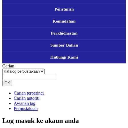
Peraturan
Kemudahan
Perkhidmatan
Sumber Bahan
Hubungi Kami
Carian
OK
Carian terperinci
Carian autoriti
Awanan tag
Perpustakaan
Log masuk ke akaun anda