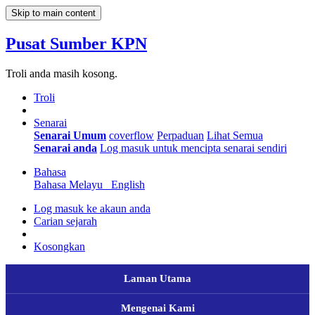
Skip to main content
Pusat Sumber KPN
Troli anda masih kosong.
Troli
Senarai
Senarai Umum
coverflow
Perpaduan
Lihat Semua
Senarai anda
Log masuk untuk mencipta senarai sendiri
Bahasa
Bahasa Melayu
English
Log masuk ke akaun anda
Carian sejarah
Kosongkan
Laman Utama
Mengenai Kami