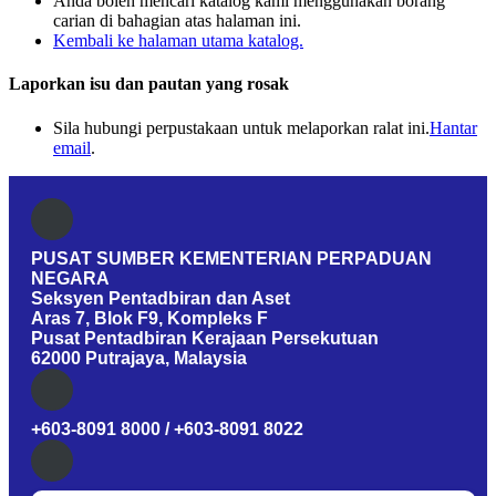
Anda boleh mencari katalog kami menggunakan borang
carian di bahagian atas halaman ini.
Kembali ke halaman utama katalog.
Laporkan isu dan pautan yang rosak
Sila hubungi perpustakaan untuk melaporkan ralat ini.
Hantar
email
.
PUSAT SUMBER KEMENTERIAN PERPADUAN
NEGARA
Seksyen Pentadbiran dan Aset
Aras 7, Blok F9, Kompleks F
Pusat Pentadbiran Kerajaan Persekutuan
62000 Putrajaya, Malaysia
+603-8091 8000 / +603-8091 8022