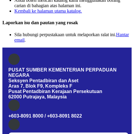
Anda boleh mencari katalog kami menggunakan borang
carian di bahagian atas halaman ini.
Kembali ke halaman utama katalog.
Laporkan isu dan pautan yang rosak
Sila hubungi perpustakaan untuk melaporkan ralat ini.
Hantar
email
.
PUSAT SUMBER KEMENTERIAN PERPADUAN
NEGARA
Seksyen Pentadbiran dan Aset
Aras 7, Blok F9, Kompleks F
Pusat Pentadbiran Kerajaan Persekutuan
62000 Putrajaya, Malaysia
+603-8091 8000 / +603-8091 8022