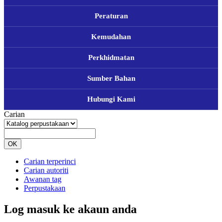
Peraturan
Kemudahan
Perkhidmatan
Sumber Bahan
Hubungi Kami
Carian
OK
Carian terperinci
Carian autoriti
Awanan tag
Perpustakaan
Log masuk ke akaun anda