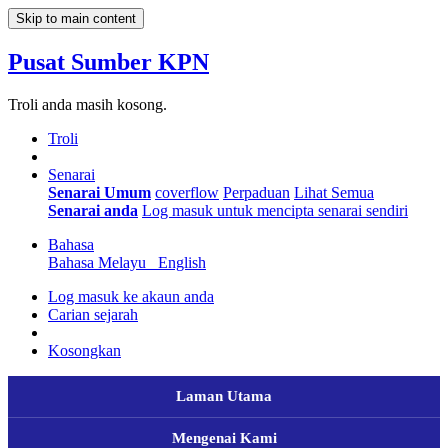
Skip to main content
Pusat Sumber KPN
Troli anda masih kosong.
Troli
Senarai
Senarai Umum
coverflow
Perpaduan
Lihat Semua
Senarai anda
Log masuk untuk mencipta senarai sendiri
Bahasa
Bahasa Melayu
English
Log masuk ke akaun anda
Carian sejarah
Kosongkan
Laman Utama
Mengenai Kami